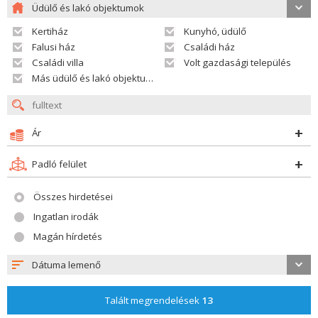
Üdülő és lakó objektumok
Kertiház
Kunyhó, üdülő
Falusi ház
Családi ház
Családi villa
Volt gazdasági település
Más üdülő és lakó objektumok
Ár
Padló felület
Összes hirdetései
Ingatlan irodák
Magán hírdetés
Dátuma lemenő
Talált megrendelések
13