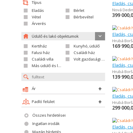
Típus
Eladás, cs
Nová Dedi
Eladás
Bérlet
399 000,
Vétel
Bérbevétel
Árverés
Eladás, cs
Üdülő és lakó objektumok
Hrubá Borš
169 990,
Kertiház
Kunyhó, üdülő
Falusi ház
Családi ház
Családi villa
Volt gazdasági település
Eladás, cs
Más üdülő és lakó objektumok
Hrubá Borš
139 990,
Ár
Eladás, cs
Padló felület
Hrubá Borš
299 000,
Összes hirdetései
Ingatlan irodák
Eladás, cs
Magán hírdetés