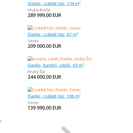
Eladás, családi ház, 154 m
2
Hrubá Borša
289 999,00
EUR
Eladás, családi ház, 87 m
2
Senec
209 000,00
EUR
Eladás, kunyhó, üdülő, 65 m
2
Hrubý Šúr
244 000,00
EUR
Eladás, családi ház, 108 m
2
Senec
139 990,00
EUR