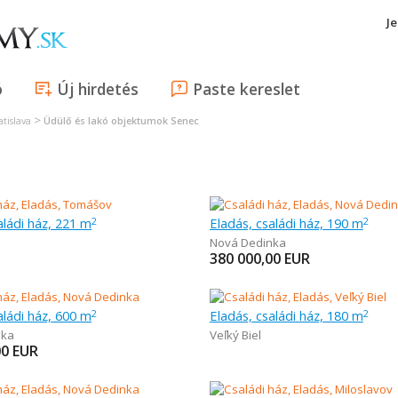
J
ó
Új hirdetés
Paste kereslet
>
tislava
Üdülő és lakó objektumok Senec
aládi ház, 221 m
Eladás, családi ház, 190 m
2
2
Nová Dedinka
380 000,00
EUR
aládi ház, 600 m
Eladás, családi ház, 180 m
2
2
nka
Veľký Biel
00
EUR