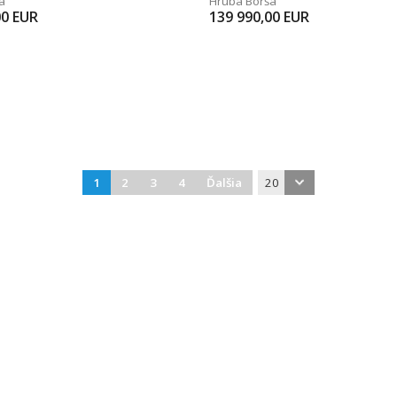
a
Hrubá Borša
00
EUR
139 990,00
EUR
1
2
3
4
Ďalšia
20