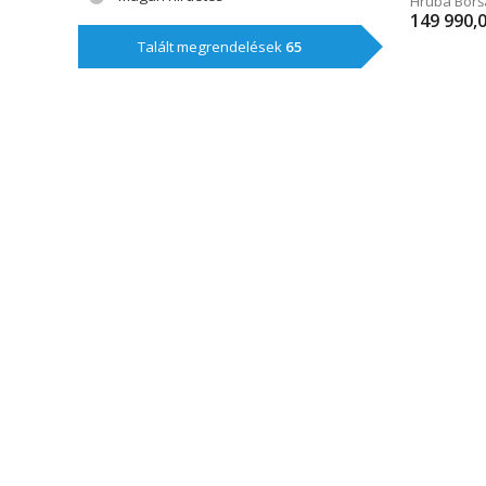
Hrubá Borš
149 990,
Talált megrendelések
65