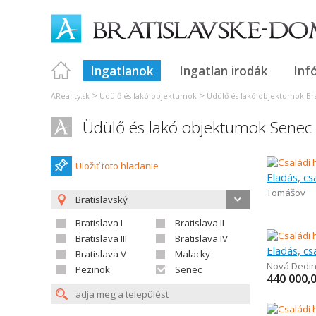
Ingatlanok
Ingatlan irodák
Inf
>
>
AReality.sk
Üdülő és lakó objektumok
Üdülő és lakó objektumok Bra
Üdülő és lakó objektumok Senec
Uložiť toto hladanie
Eladás, cs
Tomášov
Bratislavský
Bratislava I
Bratislava II
Bratislava III
Bratislava IV
Eladás, cs
Bratislava V
Malacky
Nová Dedi
Pezinok
Senec
440 000,