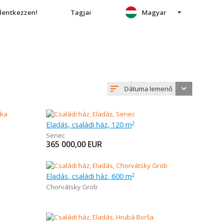
elentkezzen!
Tagjai
Magyar
Dátuma lemenő
Eladás, családi ház, 120 m
2
Senec
365 000,00
EUR
Eladás, családi ház, 600 m
2
Chorvátsky Grob