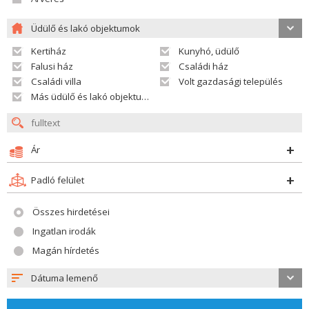
Üdülő és lakó objektumok
Kertiház
Kunyhó, üdülő
Falusi ház
Családi ház
Családi villa
Volt gazdasági település
Más üdülő és lakó objektumok
Ár
Padló felület
Összes hirdetései
Ingatlan irodák
Magán hírdetés
Dátuma lemenő