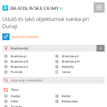
Üdülő és lakó objektumok Ivanka pri
Dunaji
Uložiť toto hladanie
Bratislavský
Bratislava I
Bratislava II
Bratislava III
Bratislava IV
Bratislava V
Malacky
Pezinok
Senec
Típus
Eladás
Bérlet
Vétel
Bérbevétel
Árverés