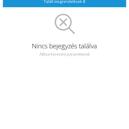
Talált megrendelések
0
Nincs bejegyzés találva
Állítsa keresési paraméterek