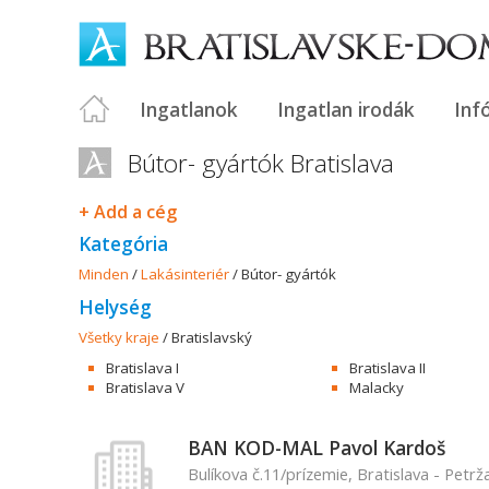
Ingatlanok
Ingatlan irodák
Inf
Bútor- gyártók Bratislava
+ Add a cég
Kategória
Minden
/
Lakásinteriér
/
Bútor- gyártók
Helység
Všetky kraje
/
Bratislavský
Bratislava I
Bratislava II
Bratislava V
Malacky
BAN KOD-MAL Pavol Kardoš
Bulíkova č.11/prízemie, Bratislava - Petrž