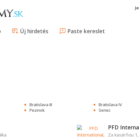
J
ó
Új hirdetés
Paste kereslet
Bratislava III
Bratislava IV
Pezinok
Senec
PFD Internat
alka
Za kasárňou 1,