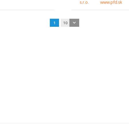
www.pfd.sk
1
10