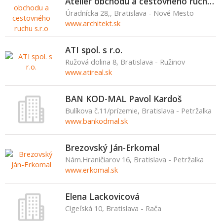
Ateliér obchodu a cestovného ruchu s.r.o
Úradnícka 28,, Bratislava - Nové Mesto
www.architekt.sk
ATI spol. s r.o.
Ružová dolina 8, Bratislava - Ružinov
www.atireal.sk
BAN KOD-MAL Pavol Kardoš
Bulíkova č.11/prízemie, Bratislava - Petržalka
www.bankodmal.sk
Brezovský Ján-Erkomal
Nám.Hraničiarov 16, Bratislava - Petržalka
www.erkomal.sk
Elena Lackovicová
Cígeľská 10, Bratislava - Rača