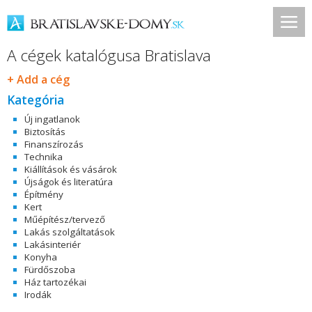
A cégek katalógusa Bratislava
+ Add a cég
Kategória
Új ingatlanok
Biztosítás
Finanszírozás
Technika
Kiállítások és vásárok
Újságok és literatúra
Építmény
Kert
Műépítész/tervező
Lakás szolgáltatások
Lakásinteriér
Konyha
Fürdőszoba
Ház tartozékai
Irodák