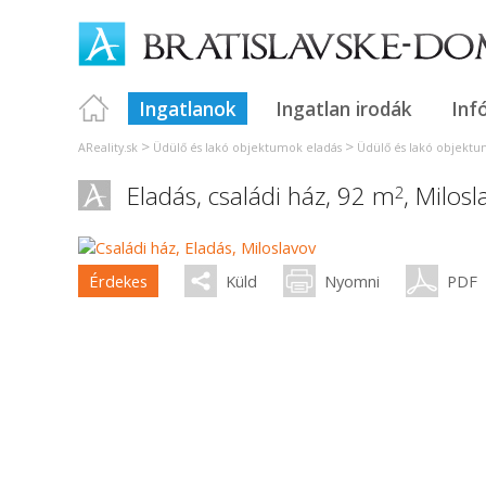
Ingatlanok
Ingatlan irodák
Inf
>
>
AReality.sk
Üdülő és lakó objektumok eladás
Üdülő és lakó objektum
Eladás, családi ház, 92 m
,
Milosl
2
Érdekes
Küld
Nyomni
PDF