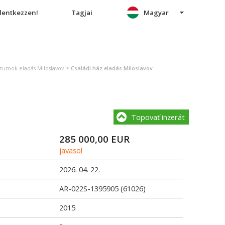
elentkezzen!
Tagjai
Magyar
>
ktumok eladás Miloslavov
Családi ház eladás Miloslavov
Topovať inzerát
285 000,00
EUR
javasol
2026. 04. 22.
AR-022S-1395905 (61026)
2015