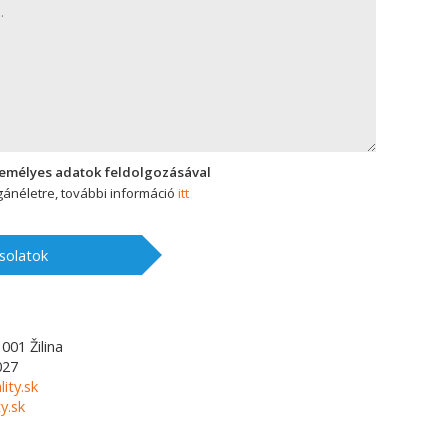
zemélyes adatok feldolgozásával
ánéletre, további információ
itt
solatok
1001
Žilina
027
lity.sk
y.sk