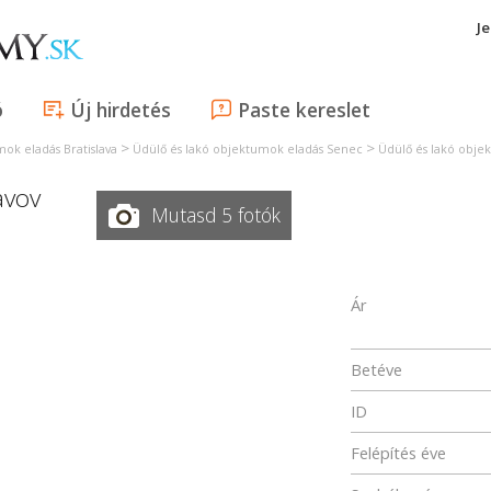
J
ó
Új hirdetés
Paste kereslet
>
>
ok eladás Bratislava
Üdülő és lakó objektumok eladás Senec
Üdülő és lakó obje
avov
Mutasd 5 fotók
Ár
Betéve
ID
Felépítés éve