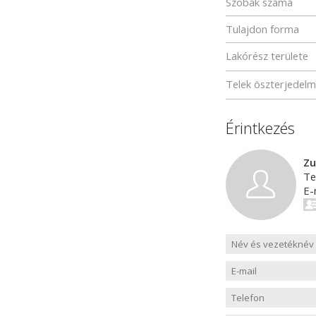
Szobák száma
Tulajdon forma
Lakórész területe
Telek öszterjedel
Érintkezés
Zu
Te
E-