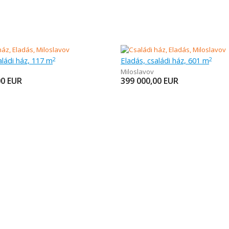
aládi ház, 117 m
Eladás, családi ház, 601 m
2
2
Miloslavov
00
EUR
399 000,00
EUR