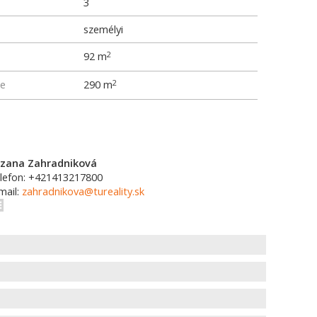
3
személyi
92 m
2
me
290 m
2
zana Zahradniková
lefon: +421413217800
mail:
zahradnikova@tureality.sk