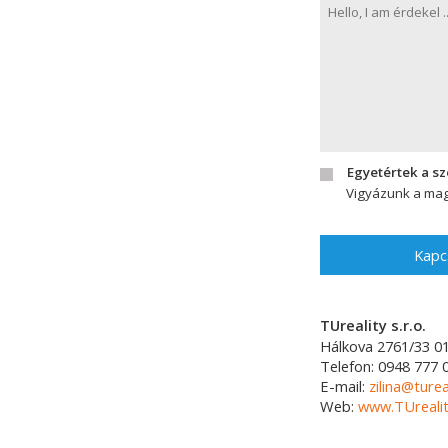
Egyetértek a s
Vigyázunk a mag
Kapc
TUreality s.r.o.
Hálkova 2761/33
0
Telefon:
0948 777 
E-mail:
zilina@turea
Web:
www.TUrealit