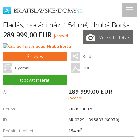
Eladás, családi ház, 154 m
,
Hrubá Borša
2
289 999,00 EUR
javasol
Mutasd 4 fotók
Érdekes
Küld
Nyomni
PDF
topovať inzerát
289 999,00
EUR
Ár
javasol
Betéve
2026. 04. 15.
ID
AR-022S-1395833 (60970)
2
Beépített felület
154 m