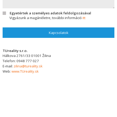
Egyetértek a személyes adatok feldolgozásával
Vigyázunk a magánéletre, további információ
itt
Kapcsolatok
TUreality s.r.o.
Hálkova 2761/33
01001
Žilina
Telefon:
0948 777 027
E-mail:
zilina@tureality.sk
Web:
www.TUreality.sk