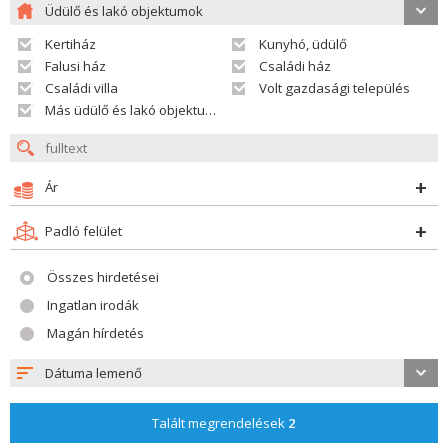
Üdülő és lakó objektumok
Kertiház
Kunyhó, üdülő
Falusi ház
Családi ház
Családi villa
Volt gazdasági település
Más üdülő és lakó objektumok
Ár
Padló felület
Összes hirdetései
Ingatlan irodák
Magán hírdetés
Dátuma lemenő
Talált megrendelések
2