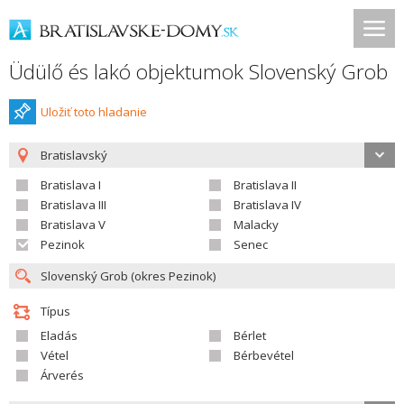
Üdülő és lakó objektumok Slovenský Grob
Uložiť toto hladanie
Bratislavský
Bratislava I
Bratislava II
Bratislava III
Bratislava IV
Bratislava V
Malacky
Pezinok
Senec
Típus
Eladás
Bérlet
Vétel
Bérbevétel
Árverés