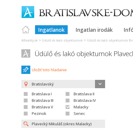
Ingatlanok
Ingatlan irodák
Inf
>
>
AReality.sk
Üdülő és lakó objektumok
Üdülő és lakó objektumok Bra
Üdülő és lakó objektumok Plavec
Uložiť toto hladanie
Bratislavský
Bratislava I
Bratislava II
Bratislava III
Bratislava IV
Bratislava V
Malacky
Pezinok
Senec