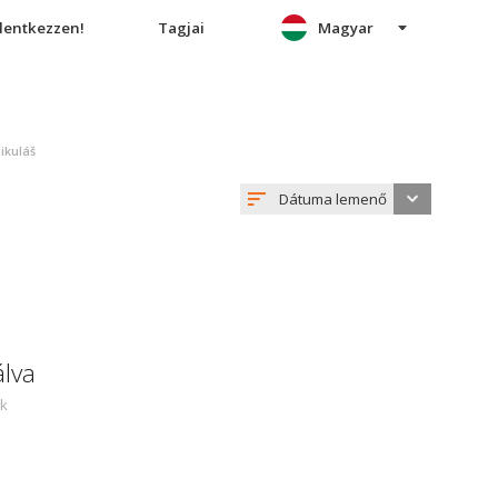
elentkezzen!
Tagjai
Magyar
ikuláš
Dátuma lemenő
álva
ek