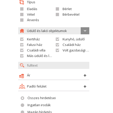
Típus
Eladás
Bérlet
Vétel
Bérbevétel
Árverés
Üdülő és lakó objektumok
Kertiház
Kunyhó, üdülő
Falusi ház
Családi ház
Családi villa
Volt gazdasági település
Más üdülő és lakó objektumok
Ár
Padló felület
Összes hirdetései
Ingatlan irodák
Magán hírdetés