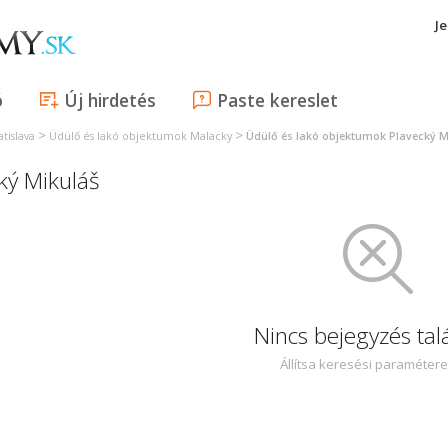
J
ó
Új hirdetés
Paste kereslet
>
>
tislava
Üdülő és lakó objektumok Malacky
Üdülő és lakó objektumok Plavecký M
ký Mikuláš
Nincs bejegyzés tal
Állítsa keresési paraméter