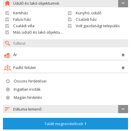
Üdülő és lakó objektumok
Kertiház
Kunyhó, üdülő
Falusi ház
Családi ház
Családi villa
Volt gazdasági település
Más üdülő és lakó objektumok
Ár
Padló felület
Összes hirdetései
Ingatlan irodák
Magán hírdetés
Dátuma lemenő
Talált megrendelések
1