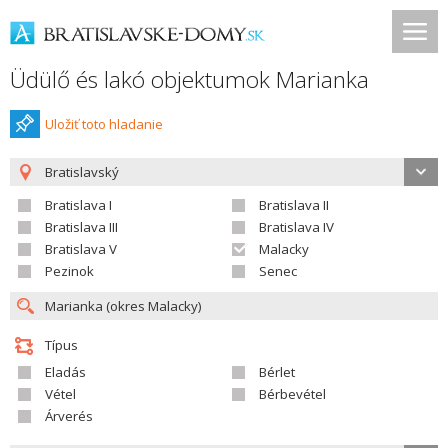
Üdülő és lakó objektumok Marianka
Uložiť toto hladanie
Bratislavský
Bratislava I
Bratislava II
Bratislava III
Bratislava IV
Bratislava V
Malacky
Pezinok
Senec
Típus
Eladás
Bérlet
Vétel
Bérbevétel
Árverés