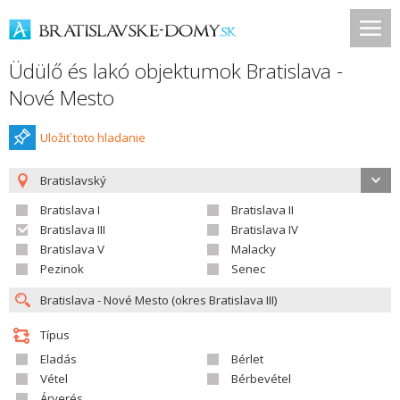
Üdülő és lakó objektumok Bratislava -
Nové Mesto
Uložiť toto hladanie
Bratislavský
Bratislava I
Bratislava II
Bratislava III
Bratislava IV
Bratislava V
Malacky
Pezinok
Senec
Típus
Eladás
Bérlet
Vétel
Bérbevétel
Árverés