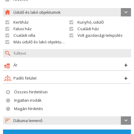
Üdülő és lakó objektumok
Kertiház
Kunyhó, üdülő
Falusi ház
Családi ház
Családi villa
Volt gazdasági település
Más üdülő és lakó objektumok
Ár
Padló felület
Összes hirdetései
Ingatlan irodák
Magán hírdetés
Dátuma lemenő