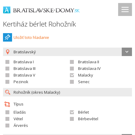
Kertiház bérlet Rohožník
Uložiť toto hladanie
Bratislavský
Bratislava I
Bratislava II
Bratislava III
Bratislava IV
Bratislava V
Malacky
Pezinok
Senec
Típus
Eladás
Bérlet
Vétel
Bérbevétel
Árverés