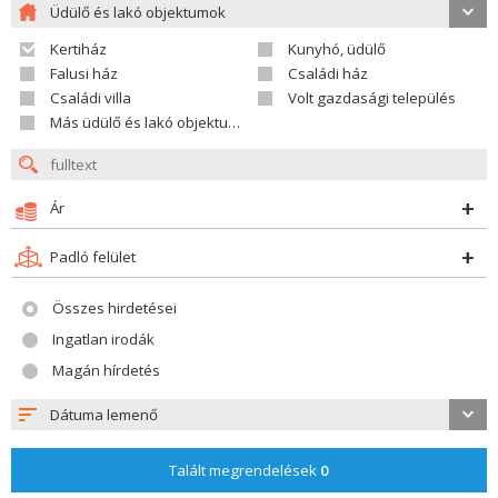
Üdülő és lakó objektumok
Kertiház
Kunyhó, üdülő
Falusi ház
Családi ház
Családi villa
Volt gazdasági település
Más üdülő és lakó objektumok
Ár
Padló felület
Összes hirdetései
Ingatlan irodák
Magán hírdetés
Dátuma lemenő
Talált megrendelések
0