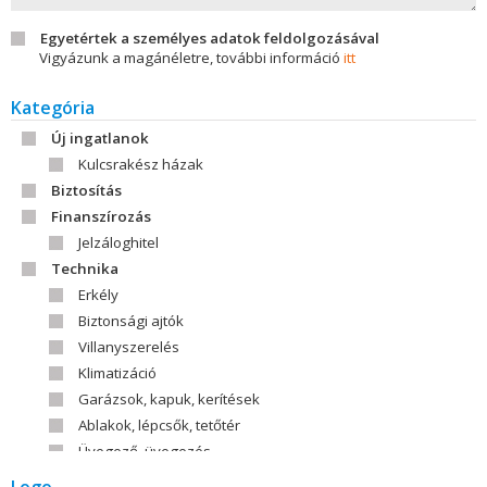
Egyetértek a személyes adatok feldolgozásával
Vigyázunk a magánéletre, további információ
itt
Kategória
Új ingatlanok
Kulcsrakész házak
Biztosítás
Finanszírozás
Jelzáloghitel
Technika
Erkély
Biztonsági ajtók
Villanyszerelés
Klimatizáció
Garázsok, kapuk, kerítések
Ablakok, lépcsők, tetőtér
Üvegező, üvegezés
Tető, tetőfedőanyag